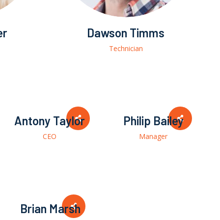
er
Dawson Timms
Technician
Antony Taylor
Philip Bailey
CEO
Manager
Brian Marsh