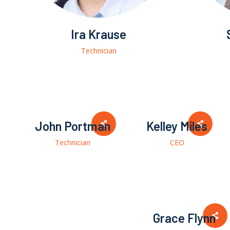
Ira Krause
Technician
John Portman
Kelley Miles
Technician
CEO
Grace Flynn