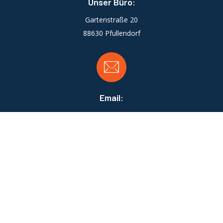
Unser Büro:
Gartenstraße 20
88630 Pfullendorf
Email:
info@heizung-patlar.de
Öffnungszeiten:
Mo-Fr: 08:00 - 17:00
Sa: nach Terminvereinbarung