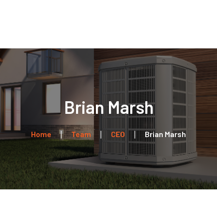
Home
Über uns
Leistungen
Kontakt
Brian Marsh
Home
Team
CEO
Brian Marsh