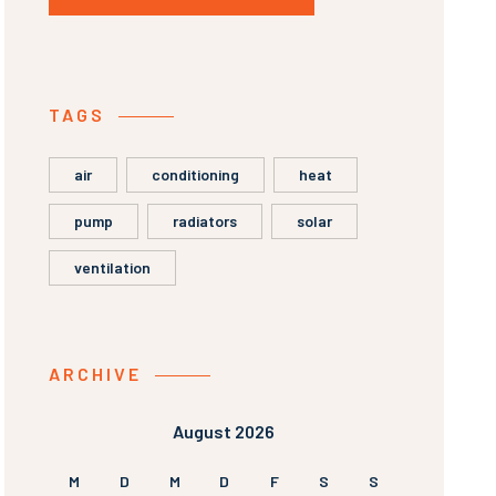
TAGS
air
conditioning
heat
pump
radiators
solar
ventilation
ARCHIVE
August 2026
M
D
M
D
F
S
S