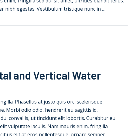
nim, fringilla sed dui sit amet, ultricies blandit tellus.
er nibh egestas. Vestibulum tristique nunc in …
al and Vertical Water
ringilla. Phasellus at justo quis orci scelerisque
. Morbi odio odio, hendrerit eu sagittis id,
 convallis, ut tincidunt elit lobortis. Curabitur eu
lit vulputate iaculis. Nam mauris enim, fringilla
faucibus elit at eros pellentesque, ornare semper