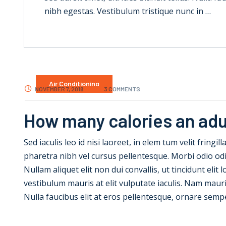
nibh egestas. Vestibulum tristique nunc in …
Air Conditioning
NOVEMBER 7, 2018
3 COMMENTS
How many calories an adu
Sed iaculis leo id nisi laoreet, in elem tum velit fringil
pharetra nibh vel cursus pellentesque. Morbi odio od
Nullam aliquet elit non dui convallis, ut tincidunt elit
vestibulum mauris at elit vulputate iaculis. Nam mauris e
Nulla faucibus elit at eros pellentesque, ornare semp