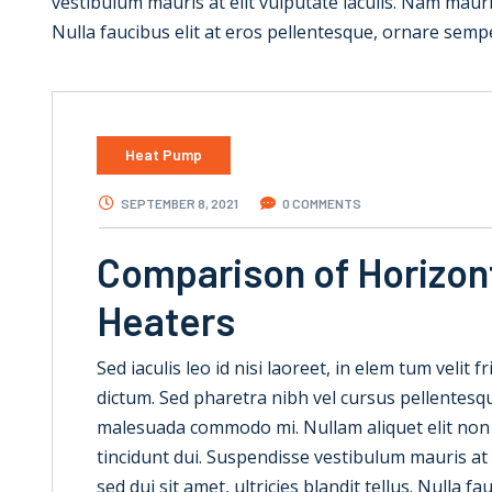
vestibulum mauris at elit vulputate iaculis. Nam mauris e
Nulla faucibus elit at eros pellentesque, ornare semp
Heat Pump
SEPTEMBER 8, 2021
0 COMMENTS
Comparison of Horizont
Heaters
Sed iaculis leo id nisi laoreet, in elem tum velit f
dictum. Sed pharetra nibh vel cursus pellentesque
malesuada commodo mi. Nullam aliquet elit non dui
tincidunt dui. Suspendisse vestibulum mauris at e
sed dui sit amet, ultricies blandit tellus. Nulla 