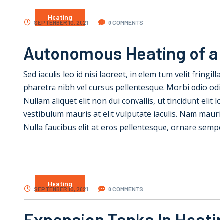
Heating
SEPTEMBER 10, 2021
0 COMMENTS
Autonomous Heating of a
Sed iaculis leo id nisi laoreet, in elem tum velit fringil
pharetra nibh vel cursus pellentesque. Morbi odio od
Nullam aliquet elit non dui convallis, ut tincidunt elit
vestibulum mauris at elit vulputate iaculis. Nam mauris e
Nulla faucibus elit at eros pellentesque, ornare semp
Heating
SEPTEMBER 10, 2021
0 COMMENTS
Expansion Tanks In Heat