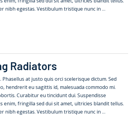
nim, fringilla sed dui sit amet, ultricies blandit tellus.
er nibh egestas. Vestibulum tristique nunc in …
ng Radiators
la. Phasellus at justo quis orci scelerisque dictum. Sed
io, hendrerit eu sagittis id, malesuada commodo mi.
 lobortis. Curabitur eu tincidunt dui. Suspendisse
nim, fringilla sed dui sit amet, ultricies blandit tellus.
er nibh egestas. Vestibulum tristique nunc in …