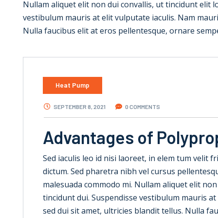
Nullam aliquet elit non dui convallis, ut tincidunt elit
vestibulum mauris at elit vulputate iaculis. Nam mauris e
Nulla faucibus elit at eros pellentesque, ornare semp
Heat Pump
SEPTEMBER 8, 2021
0 COMMENTS
Advantages of Polypro
Sed iaculis leo id nisi laoreet, in elem tum velit f
dictum. Sed pharetra nibh vel cursus pellentesque
malesuada commodo mi. Nullam aliquet elit non dui
tincidunt dui. Suspendisse vestibulum mauris at e
sed dui sit amet, ultricies blandit tellus. Nulla 