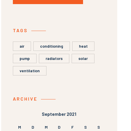
TAGS
air
conditioning
heat
pump
radiators
solar
ventilation
ARCHIVE
September 2021
M
D
M
D
F
S
S