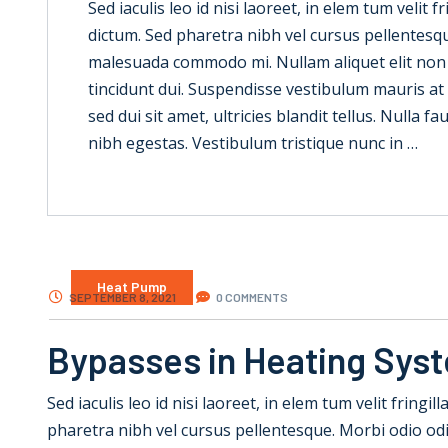
Sed iaculis leo id nisi laoreet, in elem tum velit f
dictum. Sed pharetra nibh vel cursus pellentesque
malesuada commodo mi. Nullam aliquet elit non dui
tincidunt dui. Suspendisse vestibulum mauris at e
sed dui sit amet, ultricies blandit tellus. Nulla 
nibh egestas. Vestibulum tristique nunc in …
Heat Pump
SEPTEMBER 8, 2021
0 COMMENTS
Bypasses in Heating Sys
Sed iaculis leo id nisi laoreet, in elem tum velit fringil
pharetra nibh vel cursus pellentesque. Morbi odio od