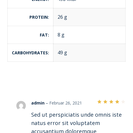
26 g
PROTEIN
8 g
FAT
49 g
CARBOHYDRATES
admin
–
Februar 26, 2021
Bewertet
Sed ut perspiciatis unde omnis iste
mit
4
von 5
natus error sit voluptatem
accusantium doloremque