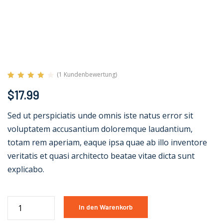
(
1
Kundenbewertung)
Bewertet
1
$
17.99
mit
4.00
von 5,
basierend
Sed ut perspiciatis unde omnis iste natus error sit
auf
Kundenbewertung
voluptatem accusantium doloremque laudantium,
totam rem aperiam, eaque ipsa quae ab illo inventore
veritatis et quasi architecto beatae vitae dicta sunt
explicabo.
In den Warenkorb