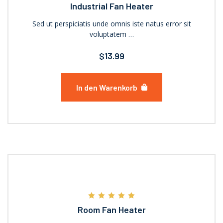
Industrial Fan Heater
Sed ut perspiciatis unde omnis iste natus error sit
voluptatem …
$
13.99
In den Warenkorb
Bewertet mit
Room Fan Heater
5.00
von 5