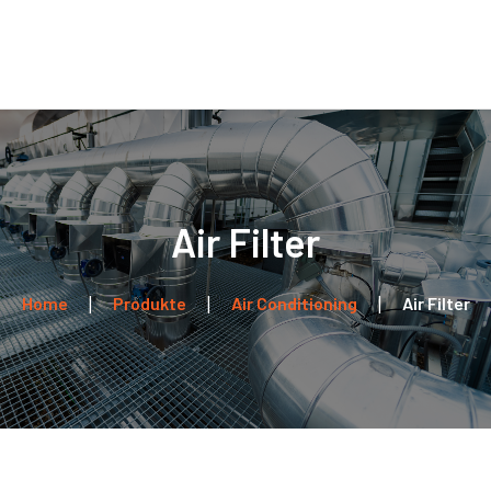
Home
Über uns
Leistungen
Kontakt
Air Filter
Home
Produkte
Air Conditioning
Air Filter