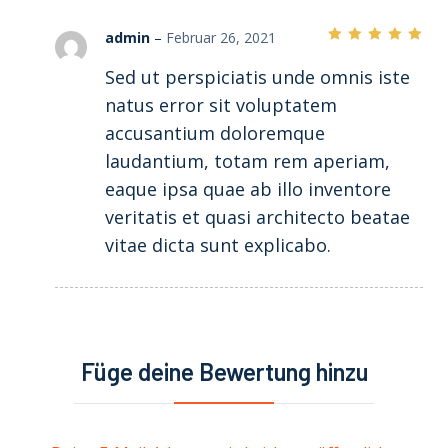
admin
–
Februar 26, 2021
Bewertet mit
5
Sed ut perspiciatis unde omnis iste
von 5
natus error sit voluptatem
accusantium doloremque
laudantium, totam rem aperiam,
eaque ipsa quae ab illo inventore
veritatis et quasi architecto beatae
vitae dicta sunt explicabo.
Füge deine Bewertung hinzu