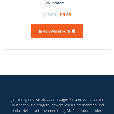
voluptatem …
$
13.99
$
9.99
In den Warenkorb
Jahrelang sind wir als zuverlässiger Partner von privaten
Haushalten, Bauträgern, gewerblichen Unternehmen und
industriellen Unternehmen tätig. Ob Reparaturen oder