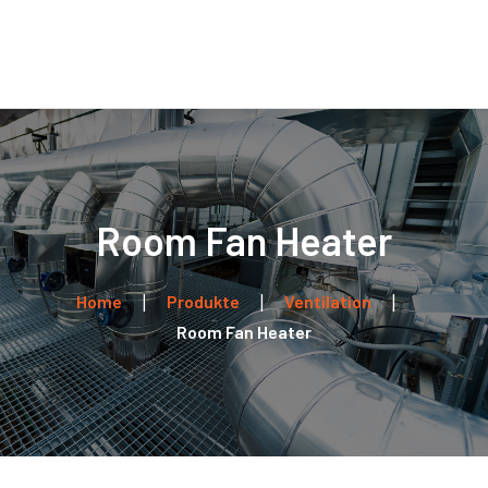
Home
Über uns
Leistungen
Kontakt
Room Fan Heater
Home
Produkte
Ventilation
Room Fan Heater