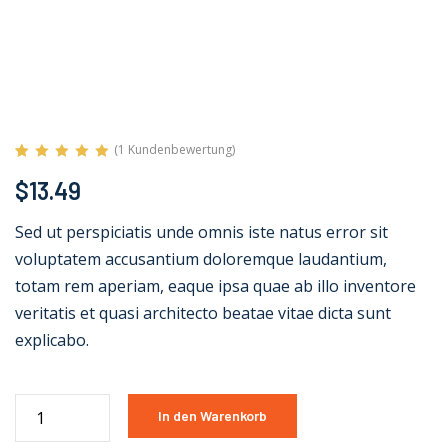
(
1
Kundenbewertung)
Bewertet mit
1
$
13.49
5.00
von 5,
basierend auf
Kundenbewertung
Sed ut perspiciatis unde omnis iste natus error sit
voluptatem accusantium doloremque laudantium,
totam rem aperiam, eaque ipsa quae ab illo inventore
veritatis et quasi architecto beatae vitae dicta sunt
explicabo.
In den Warenkorb