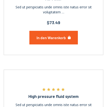
Sed ut perspiciatis unde omnis iste natus error sit
voluptatem …
$
73.49
In den Warenkorb
Sale
Bewertet mit
High pressure fluid system
5.00
von 5
Sed ut perspiciatis unde omnis iste natus error sit