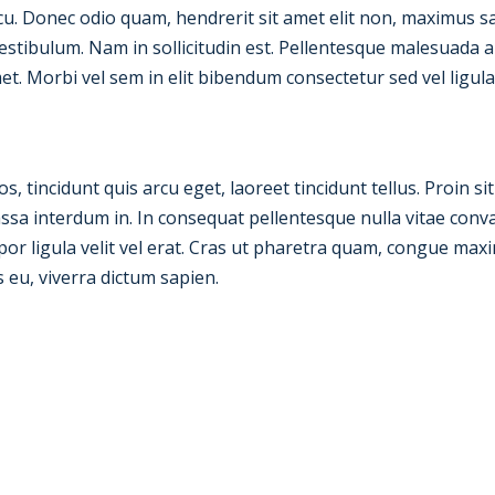
cu. Donec odio quam, hendrerit sit amet elit non, maximus sag
estibulum. Nam in sollicitudin est. Pellentesque malesuada 
. Morbi vel sem in elit bibendum consectetur sed vel ligula
, tincidunt quis arcu eget, laoreet tincidunt tellus. Proin si
a interdum in. In consequat pellentesque nulla vitae convall
mpor ligula velit vel erat. Cras ut pharetra quam, congue ma
s eu, viverra dictum sapien.