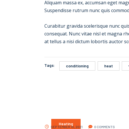
Aliquam massa ex, accumsan eget magna ne
Suspendisse rutrum nunc quis commo
Curabitur gravida scelerisque nunc quis
consequat. Nunc vitae nisl et magna rho
at tellus a nisi dictum lobortis auctor sc
Tags:
conditioning
heat
Heating
SEPTEMBER 10, 2021
0 COMMENTS