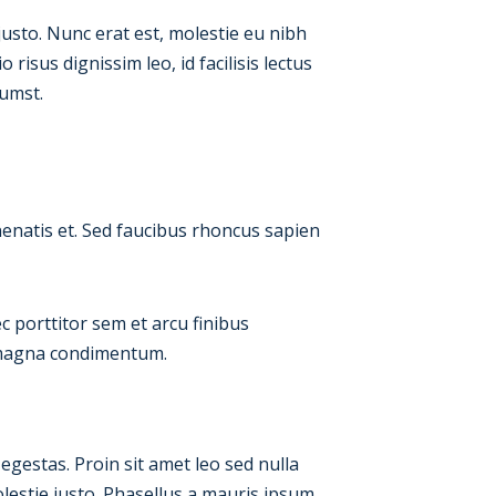
 justo. Nunc erat est, molestie eu nibh
 risus dignissim leo, id facilisis lectus
tumst.
enenatis et. Sed faucibus rhoncus sapien
c porttitor sem et arcu finibus
or magna condimentum.
egestas. Proin sit amet leo sed nulla
estie justo. Phasellus a mauris ipsum.