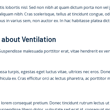
ittis lobortis nisl. Sed non nibh at quam dictum porta non vel
aliquam nibh. Cras scelerisque, tellus at tincidunt congue, odio
amus in varius sem, non auctor ex. In hac habitasse platea dic
 about Ventilation
s. Suspendisse malesuada porttitor erat, vitae hendrerit ex v
sa turpis, egestas eget luctus vitae, ultrices nec eros. Done
vehicula ex. Cras efficitur orci ac lectus pharetra, ac porttit
is lorem consequat pretium. Donec tincidunt rutrum lectus ut 
endisse libero dolor, vulputate sed erat id, consequat mol