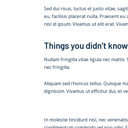
Sed dui risus, luctus et justo vitae, sag
eu, facilisis placerat nulla. Praesent eu 
nisl id ipsum. Vivamus ut elit erat. Viv
Things you didn’t know
Nullam fringilla vitae ligula nec matti
nec fringilla.
Aliquam sed rhoncus tellus. Quisque mas
dignissim. Vivamus ut efficitur dui, et 
In molestie tincidunt nisl, nec venenat
condimentum commodo vel non odio. Susp