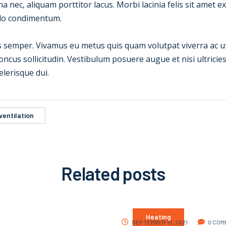
c, aliquam porttitor lacus. Morbi lacinia felis sit amet ex v
do condimentum.
 semper. Vivamus eu metus quis quam volutpat viverra ac ut 
ncus sollicitudin. Vestibulum posuere augue et nisi ultrici
elerisque dui.
ventilation
Related
posts
Heating
SEPTEMBER 10, 2021
0 COM