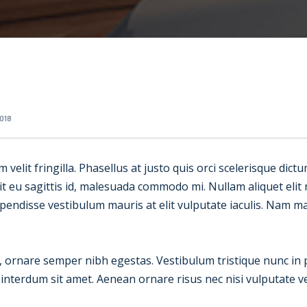
018
um velit fringilla. Phasellus at justo quis orci scelerisque dic
 eu sagittis id, malesuada commodo mi. Nullam aliquet elit no
spendisse vestibulum mauris at elit vulputate iaculis. Nam mau
e, ornare semper nibh egestas. Vestibulum tristique nunc in
terdum sit amet. Aenean ornare risus nec nisi vulputate veh